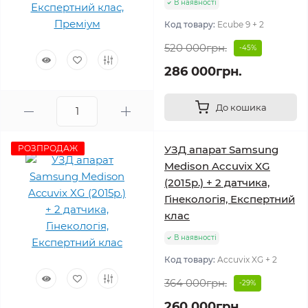
В наявності
Код товару:
Ecube 9 + 2
520 000грн.
-45%
286 000грн.
До кошика
РОЗПРОДАЖ
УЗД апарат Samsung
Medison Accuvix XG
(2015р.) + 2 датчика,
Гінекологія, Експертний
клас
В наявності
Код товару:
Accuvix XG + 2
364 000грн.
-29%
260 000грн.