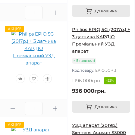
До кошика
АКЦІЯ!
Philips EPIQ 5G (2017р.) +
3 датчика КАРДІО
Преміальний УЗД
апарат
В наявності
Код товару:
EPIQ 5G + 3
1 196 000грн.
-22%
936 000грн.
До кошика
АКЦІЯ!
УЗД апарат (2019р.)
Siemens Acuson S3000