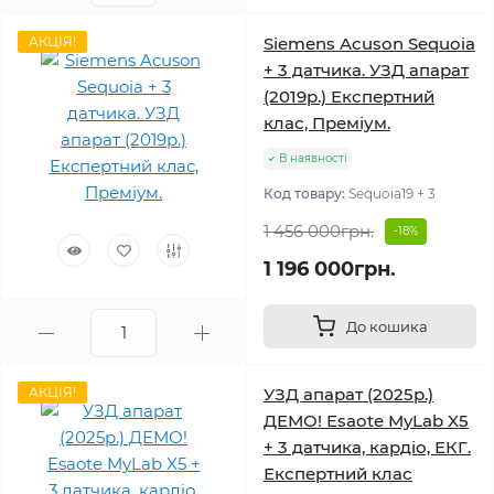
АКЦІЯ!
Siemens Acuson Sequoia
+ 3 датчика. УЗД апарат
(2019р.) Експертний
клас, Преміум.
В наявності
Код товару:
Sequoia19 + 3
1 456 000грн.
-18%
1 196 000грн.
До кошика
АКЦІЯ!
УЗД апарат (2025р.)
ДЕМО! Esaote MyLab X5
+ 3 датчика, кардіо, ЕКГ.
Експертний клас