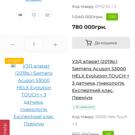
Код товару:
EPIQ 5G + 2
1 040 000грн.
-25%
780 000грн.
До кошика
АКЦІЯ!
УЗД апарат (2019р.)
Siemens Acuson S3000
HELX Evolution TOUCH +
3 датчика, гінекологія.
Експертний клас,
Преміум
В наявності
Код товару:
S3000 Helx Touch
+ 3
Фільтр
832 000грн.
-19%