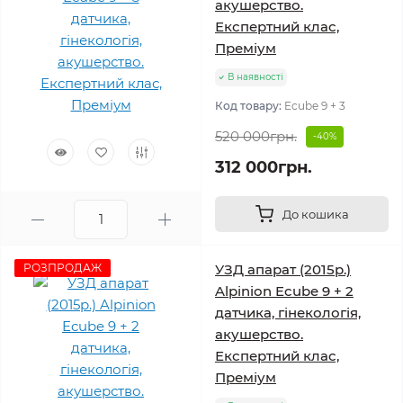
акушерство.
Експертний клас,
Преміум
В наявності
Код товару:
Ecube 9 + 3
520 000грн.
-40%
312 000грн.
До кошика
РОЗПРОДАЖ
УЗД апарат (2015р.)
Alpinion Ecube 9 + 2
датчика, гінекологія,
акушерство.
Експертний клас,
Преміум