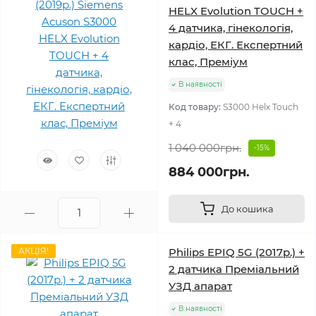
HELX Evolution TOUCH +
4 датчика, гінекологія,
кардіо, ЕКГ. Експертний
клас, Преміум
В наявності
Код товару:
S3000 Helx Touch
+ 4
1 040 000грн.
-15%
884 000грн.
До кошика
АКЦІЯ!
Philips EPIQ 5G (2017р.) +
2 датчика Преміальний
УЗД апарат
В наявності