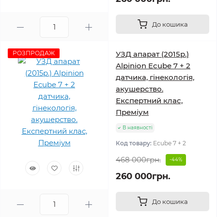
До кошика
РОЗПРОДАЖ
УЗД апарат (2015р.)
Alpinion Ecube 7 + 2
датчика, гінекологія,
акушерство.
Експертний клас,
Преміум
В наявності
Код товару:
Ecube 7 + 2
468 000грн.
-44%
260 000грн.
До кошика