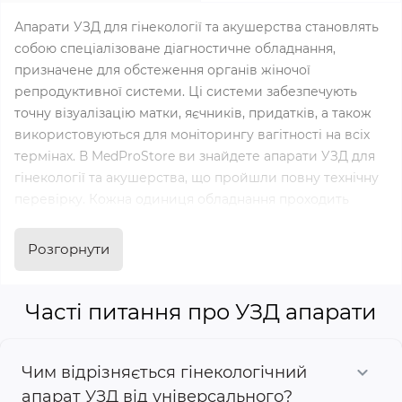
Апарати УЗД для гінекології та акушерства становлять
собою спеціалізоване діагностичне обладнання,
призначене для обстеження органів жіночої
репродуктивної системи. Ці системи забезпечують
точну візуалізацію матки, яєчників, придатків, а також
використовуються для моніторингу вагітності на всіх
термінах. В MedProStore ви знайдете апарати УЗД для
гінекології та акушерства, що пройшли повну технічну
перевірку. Кожна одиниця обладнання проходить
ретельну діагностику всіх функцій і режимів перед
продажем, що гарантує надійну роботу у вашій клініці.
Розгорнути
Галузі застосування
гінекологічних апаратів УЗД
Часті питання про УЗД апарати
Гінекологія:
Чим відрізняється гінекологічний
У гінекологічній практиці ультразвукове дослідження
застосовується для діагностики захворювань матки та
апарат УЗД від універсального?