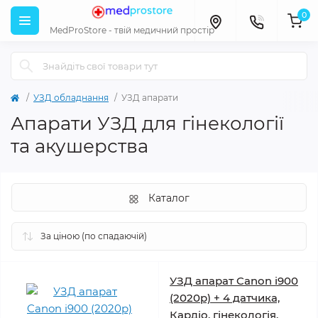
0
MedProStore - твій медичний простір
УЗД обладнання
УЗД апарати
Апарати УЗД для гінекології
та акушерства
Каталог
УЗД апарат Canon i900
(2020р) + 4 датчика,
Кардіо, гінекологія,