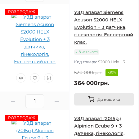
РОЗПРОДАЖ
УЗД апарат Siemens
Acuson S2000 HELX
Evolution + 3 датчика,
гінекологія. Експертний
клас.
В наявності
Код товару:
S2000 Helx + 3
520 000грн.
-30%
364 000грн.
До кошика
РОЗПРОДАЖ
УЗД апарат (2015р.)
Alpinion Ecube 9 + 3
датчика, гінекологія,