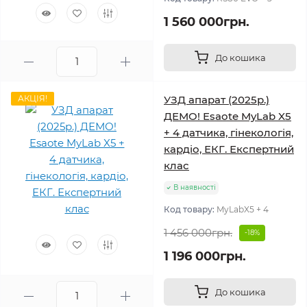
1 560 000грн.
До кошика
АКЦІЯ!
УЗД апарат (2025р.)
ДЕМО! Esaote MyLab X5
+ 4 датчика, гінекологія,
кардіо, ЕКГ. Експертний
клас
В наявності
Код товару:
MyLabX5 + 4
1 456 000грн.
-18%
1 196 000грн.
До кошика