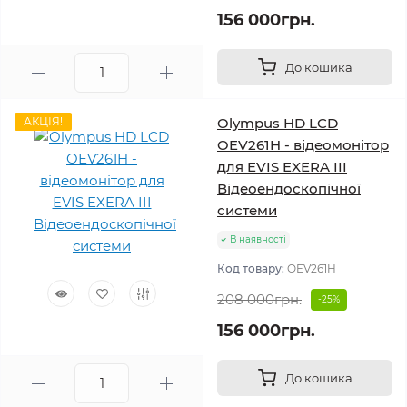
156 000грн.
До кошика
АКЦІЯ!
Olympus HD LCD
OEV261H - відеомонітор
для EVIS EXERA III
Відеоендоскопічної
системи
В наявності
Код товару:
OEV261H
208 000грн.
-25%
156 000грн.
До кошика