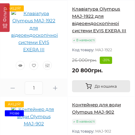
АКЦІЯ!
Клавіатура Olympus
Фільтр
MAJ-1922 для
відеоендоскопічної
системи EVIS EXERA III
В наявності
Код товару:
MAJ-1922
26 000грн.
-20%
20 800грн.
До кошика
АКЦІЯ!
Контейнер для води
Olympus MAJ-902
Нове
В наявності
Код товару:
MAJ-902