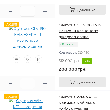
До кошика
АКЦІЯ!
Olympus CLV-190 EVIS
EXERA III ксенонове
джерело світла
В наявності
Код товару:
CLV-190
312 000грн.
-33%
208 000грн.
До кошика
АКЦІЯ!
Olympus WM-NP1 —
медична мобільна
робоча станція,