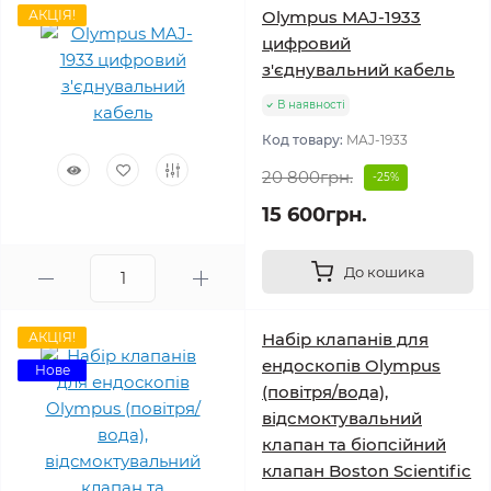
АКЦІЯ!
Olympus MAJ-1933
цифровий
з'єднувальний кабель
В наявності
Код товару:
MAJ-1933
20 800грн.
-25%
15 600грн.
До кошика
АКЦІЯ!
Набір клапанів для
ендоскопів Olympus
Нове
(повітря/вода),
відсмоктувальний
клапан та біопсійний
клапан Boston Scientific