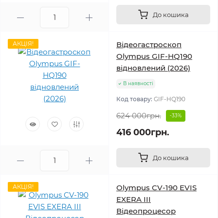
До кошика
АКЦІЯ!
Відеогастроскоп
Olympus GIF-HQ190
відновлений (2026)
В наявності
Код товару:
GIF-HQ190
624 000грн.
-33%
416 000грн.
До кошика
АКЦІЯ!
Olympus CV-190 EVIS
EXERA III
Відеопроцесор