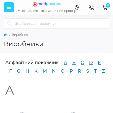
0
MedProStore - твій медичний простір
Виробник
Виробники
Алфавітний покажчик
A
B
C
D
E
F
G
H
K
M
N
O
P
R
S
T
Z
A